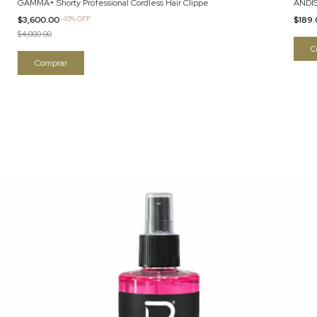
GAMMA+ Shorty Professional Cordless Hair Clippe
ANDIS
$3,600.00
-
10
%
OFF
$189
$4,000.00