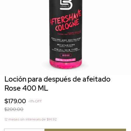
Loción para después de afeitado
Rose 400 ML
$179.00
-
11
%
OFF
$200.00
12
meses sin intereses de
$14.92