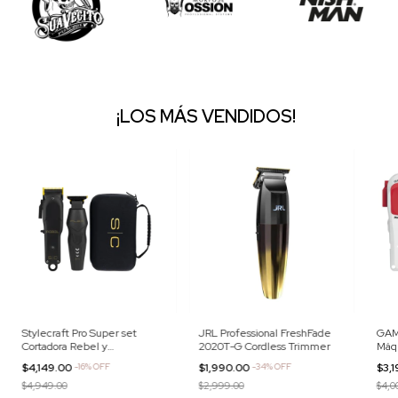
¡LOS MÁS VENDIDOS!
Stylecraft Pro Super set
JRL Professional FreshFade
GAM
Cortadora Rebel y
2020T-G Cordless Trimmer
Máqu
Delineadora Flex
$4,149.00
-
16
%
OFF
$1,990.00
-
34
%
OFF
$3,
$4,949.00
$2,999.00
$4,0