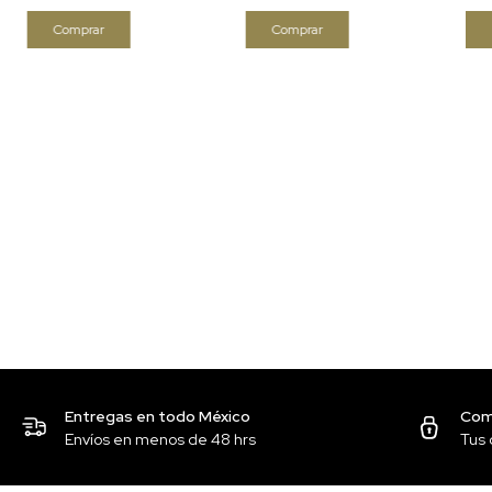
Entregas en todo México
Com
Envíos en menos de 48 hrs
Tus 