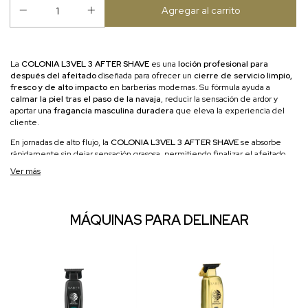
La
COLONIA L3VEL 3 AFTER SHAVE
es una
loción profesional para
después del afeitado
diseñada para ofrecer un
cierre de servicio limpio,
fresco y de alto impacto
en barberías modernas. Su fórmula ayuda a
calmar la piel tras el paso de la navaja
, reducir la sensación de ardor y
aportar una
fragancia masculina duradera
que eleva la experiencia del
cliente.
En jornadas de alto flujo, la
COLONIA L3VEL 3 AFTER SHAVE
se absorbe
rápidamente sin dejar sensación grasosa, permitiendo finalizar el afeitado
con un acabado profesional inmediato. Su efecto refrescante contribuye a
Ver más
tonificar la piel y cerrar poros
, mejorando la higiene y el confort tras el
servicio.
Pensada para el ritual clásico del afeitado, esta colonia es ideal tanto para
MÁQUINAS PARA DELINEAR
afeitado tradicional
como para retoques finales en cuello y contornos. La
COLONIA L3VEL 3 AFTER SHAVE
es un básico en estaciones de barbería
que buscan consistencia, aroma reconocible y una percepción premium en
cada cliente.
Características principales