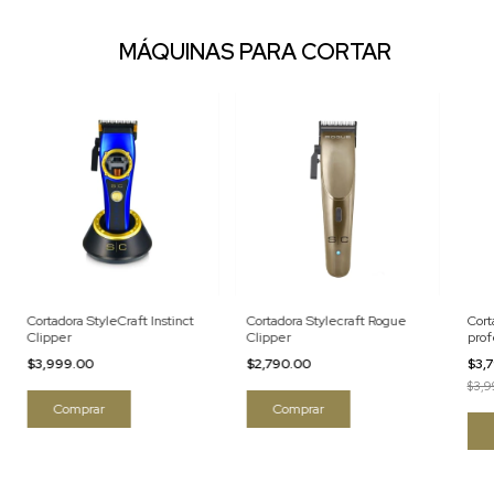
MÁQUINAS PARA CORTAR
Cortadora StyleCraft Instinct
Cortadora Stylecraft Rogue
Cort
Clipper
Clipper
prof
Clip
$3,999.00
$2,790.00
$3,
$3,9