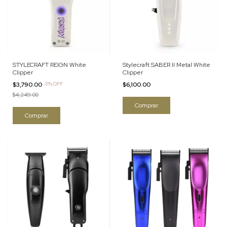
STYLECRAFT REIGN White
Stylecraft SABER II Metal White
Clipper
Clipper
$3,790.00
-
11
%
OFF
$6,100.00
$4,249.00