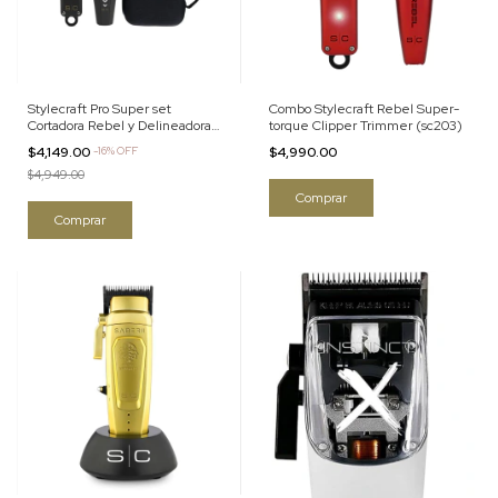
Stylecraft Pro Super set
Combo Stylecraft Rebel Super-
Cortadora Rebel y Delineadora
torque Clipper Trimmer (sc203)
Flex
$4,149.00
-
16
%
OFF
$4,990.00
$4,949.00
Comprar