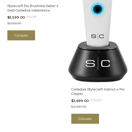
Stylecraft Pro Brushless Saber II
Gold Cortadora Inalámbrica
$5,599.00
-
7
%
OFF
$6,000.00
Cortadora Stylecraft Instinct-x Pro
Clipper
$3,699.00
-
17
%
OFF
$4,449.00