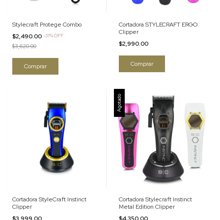
Stylecraft Protege Combo
Cortadora STYLECRAFT ERGO
Clipper
$2,490.00
-
31
%
OFF
$2,990.00
$3,620.00
Agotado
Cortadora StyleCraft Instinct
Cortadora Stylecraft Instinct
Clipper
Metal Edition Clipper
$3,999.00
$4,350.00