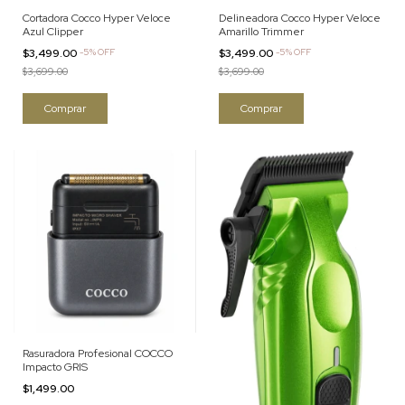
Cortadora Cocco Hyper Veloce
Delineadora Cocco Hyper Veloce
Azul Clipper
Amarillo Trimmer
$3,499.00
-
5
%
OFF
$3,499.00
-
5
%
OFF
$3,699.00
$3,699.00
Rasuradora Profesional COCCO
Impacto GRIS
$1,499.00