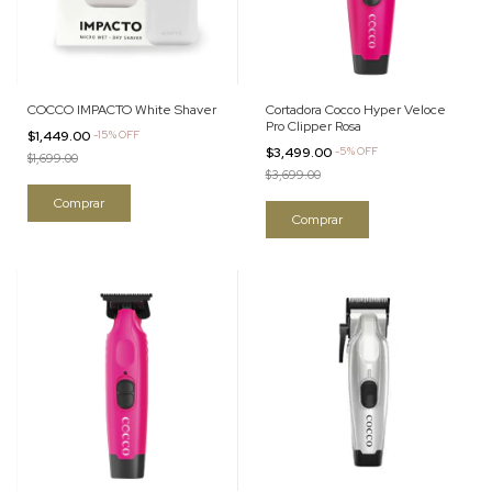
COCCO IMPACTO White Shaver
Cortadora Cocco Hyper Veloce
Pro Clipper Rosa
$1,449.00
-
15
%
OFF
$3,499.00
-
5
%
OFF
$1,699.00
$3,699.00