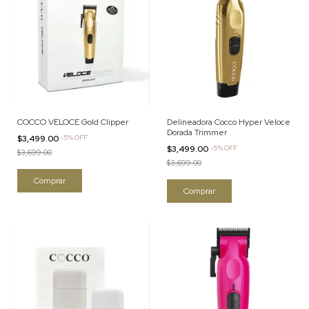
COCCO VELOCE Gold Clipper
Delineadora Cocco Hyper Veloce
Dorada Trimmer
$3,499.00
-
5
%
OFF
$3,499.00
-
5
%
OFF
$3,699.00
$3,699.00