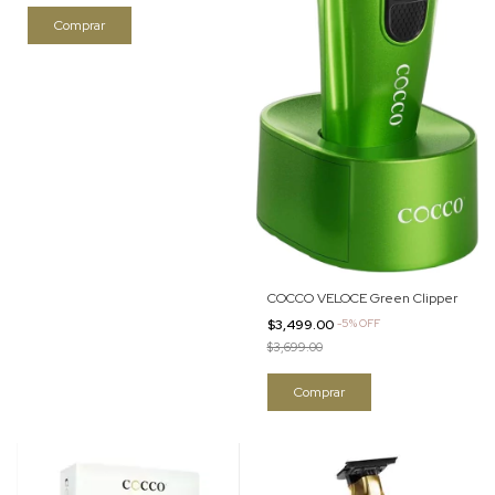
COCCO VELOCE Green Clipper
$3,499.00
-
5
%
OFF
$3,699.00