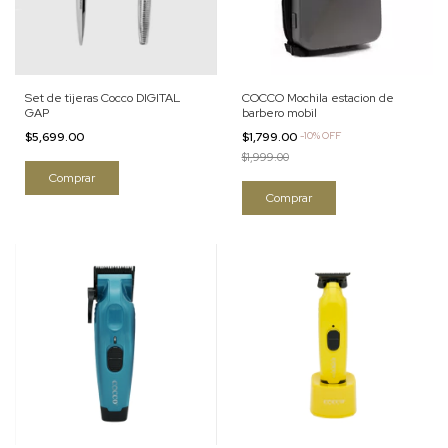
Set de tijeras Cocco DIGITAL
COCCO Mochila estacion de
GAP
barbero mobil
$5,699.00
$1,799.00
-
10
%
OFF
$1,999.00