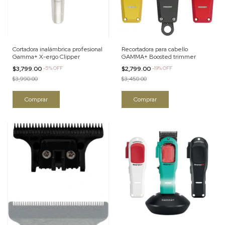
Cortadora inalámbrica profesional
Recortadora para cabello
Gamma+ X-ergo Clipper
GAMMA+ Boosted trimmer
$3,799.00
-
5
%
OFF
$2,799.00
-
19
%
OFF
$3,990.00
$3,450.00