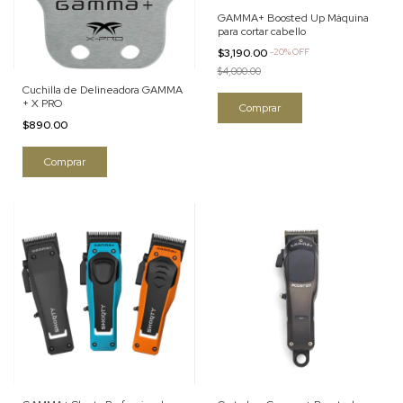
GAMMA+ Boosted Up Máquina
para cortar cabello
$3,190.00
-
20
%
OFF
$4,000.00
Cuchilla de Delineadora GAMMA
+ X PRO
$890.00