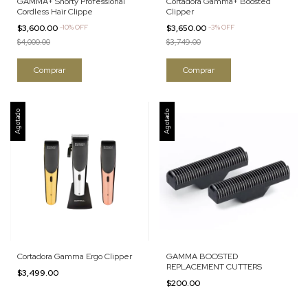
GAMMA+ Shorty Professional
Cortadora Gamma+ Boosted
Cordless Hair Clippe
Clipper
$3,600.00
-
10
%
OFF
$3,650.00
-
3
%
OFF
$4,000.00
$3,749.00
Agotado
Agotado
Cortadora Gamma Ergo Clipper
GAMMA BOOSTED
REPLACEMENT CUTTERS
$3,499.00
$200.00