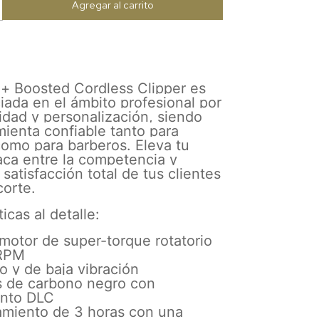
 Boosted Cordless Clipper es
ada en el ámbito profesional por
lidad y personalización, siendo
ienta confiable tanto para
 como para barberos. Eleva tu
aca entre la competencia y
 satisfacción total de tus clientes
corte.
icas al detalle:
motor de super-torque rotatorio
 RPM
so y de baja vibración
as de carbono negro con
ento DLC
amiento de 3 horas con una