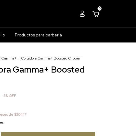
0
llo
Productos para barberia
Gamma+
.
Cortadora Gamma+ Boosted Clipper
ora Gamma+ Boosted
-
3
%
OFF
reses de
$304.17
les