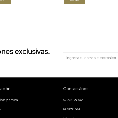
nes exclusivas.
mación
Contactános
sos y envíos
529981791564
ad
9981791564