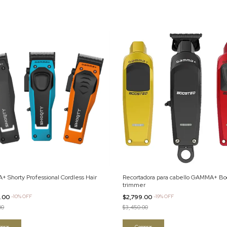
 Shorty Professional Cordless Hair
Recortadora para cabello GAMMA+ Bo
trimmer
0.00
-
10
%
OFF
$2,799.00
-
19
%
OFF
00
$3,450.00