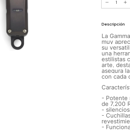
Descripción
La Gamma+
muy apreci
su versati
una herram
estilistas
arte, dest
asegura la
con cada 
Característ
- Potente 
de 7,200
- silencio
- Cuchill
revestimi
- Funcion