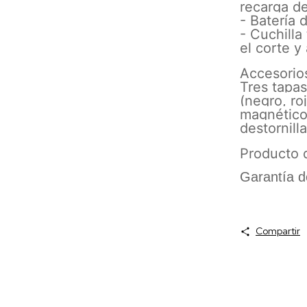
recarga d
- Batería 
- Cuchilla
el corte 
Accesorio
Tres tapa
(negro, ro
magnético
destornill
Producto 
Garantía d
Compartir