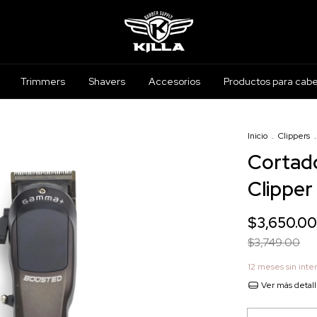
Trimmers
Shavers
Accesorios
Productos para cabe
Inicio
.
Clippers
.
Cortad
Clipper
$3,650.00
$3,749.00
12
meses sin inte
Ver más detal