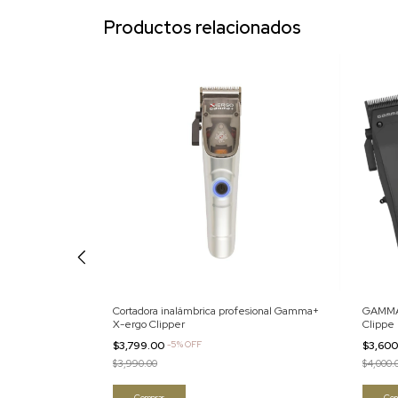
Productos relacionados
EMENT CUTTERS
Cortadora inalámbrica profesional Gamma+
GAMMA+
X-ergo Clipper
Clippe
$3,799.00
-
5
%
OFF
$3,60
$3,990.00
$4,000.