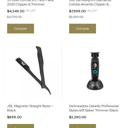
Jrl Gold Combo Kit Fresh Fade
JRL Lamborghini Diamante
2020 Clipper & Trimmer
Combo Amarillo Clipper &
Trimmer
$4,349.00
-
9
%
OFF
$7,999.00
-
6
%
OFF
$4,799.00
$8,499.00
JRL Magnetic Straight Razor -
Delineadora Cabello Profesional
Black
Stylecraft Saber Trimmer Black
$899.00
$3,390.00