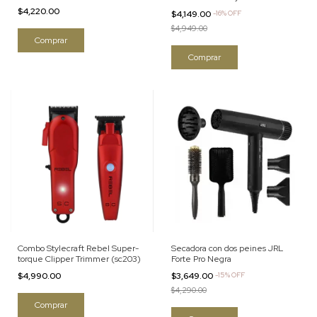
Flex
$4,220.00
$4,149.00
-
16
%
OFF
$4,949.00
Combo Stylecraft Rebel Super-
Secadora con dos peines JRL
torque Clipper Trimmer (sc203)
Forte Pro Negra
$4,990.00
$3,649.00
-
15
%
OFF
$4,290.00
Comprar