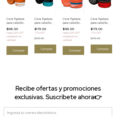
Cera fijadora
Cera fijadora
Cera fijadora
Cera fijadora
para cabello
para cabello
para cabello
para cabello
NISH MAN
NISH MAN
NISH MAN
NISH MAN
$165.00
$179.00
$165.00
$179.00
Sport B2
Spider Wax
Sport 02
Spider Wax
Hasta 25% OFF
-
17
%
OFF
Hasta 25% OFF
-
17
%
OFF
150ML
S3 150ML
150ML
S6 150ML
comprando en
comprando en
$215.00
$215.00
cantidad
cantidad
Recibe ofertas y promociones
exclusivas. Suscríbete ahora👉