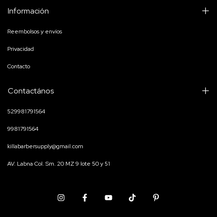
Información
Reembolsos y envíos
Privacidad
Contacto
Contactános
529981791564
9981791564
killabarbersupply@gmail.com
AV. Labna Col. Sm. 20 MZ 9 lote 50 y 51