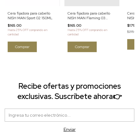
Cera fijadora para cabello
Cera fijadora para cabello
Cera fi
NISH MAN Sport 02 150ML
NISH MAN Flaming 03
NISH M
150ML
150ML
$165.00
$165.00
$179.
Hasta 25% OFF
comprando en
Hasta 25% OFF
comprando en
$215.00
cantidad
cantidad
Recibe ofertas y promociones
exclusivas. Suscríbete ahora👉