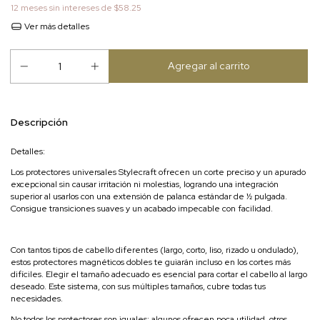
12
meses sin intereses de
$58.25
Ver más detalles
Descripción
Detalles:
Los protectores universales Stylecraft ofrecen un corte preciso y un apurado
excepcional sin causar irritación ni molestias, logrando una integración
superior al usarlos con una extensión de palanca estándar de ½ pulgada.
Consigue transiciones suaves y un acabado impecable con facilidad.
Con tantos tipos de cabello diferentes (largo, corto, liso, rizado u ondulado),
estos protectores magnéticos dobles te guiarán incluso en los cortes más
difíciles. Elegir el tamaño adecuado es esencial para cortar el cabello al largo
deseado. Este sistema, con sus múltiples tamaños, cubre todas tus
necesidades.
No todos los protectores son iguales: algunos ofrecen poca utilidad, otros