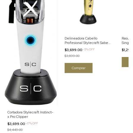
Delineadora Cabello
Rasura
Profesional Stylecraft Saber
Single 
Trimmer Gold
$3,699.00
-
5
%
OFF
$1,29
$3,899.00
Cortadora Stylecraft Instinct-
x Pro Clipper
$3,699.00
-
17
%
OFF
$4,449.00