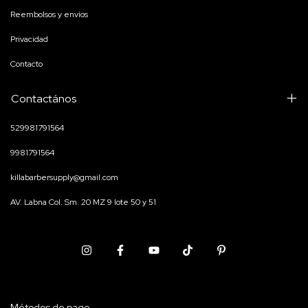
Reembolsos y envíos
Privacidad
Contacto
Contactános
529981791564
9981791564
killabarbersupply@gmail.com
AV. Labna Col. Sm. 20 MZ 9 lote 50 y 51
Métodos de pago