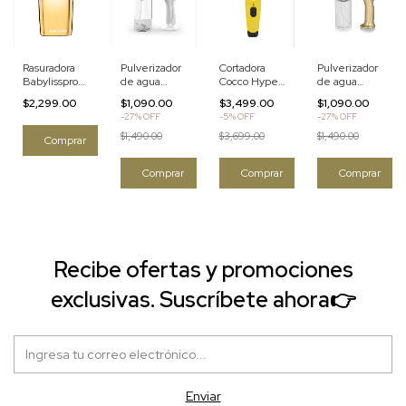
Rasuradora
Pulverizador
Cortadora
Pulverizador
Babylisspro
de agua
Cocco Hyper
de agua
Foil FX02
inalámbrico
Veloce Pro
inalámbrico
$2,299.00
$1,090.00
$3,499.00
$1,090.00
Gold Shaver
Gamma+
Clipper
Gamma+
-
27
%
OFF
-
5
%
OFF
-
27
%
OFF
EVO Nano
Amarillo
EVO Nano
Mister
Mister
$1,490.00
$3,699.00
$1,490.00
Blanco
Dorado
Recibe ofertas y promociones
exclusivas. Suscríbete ahora👉