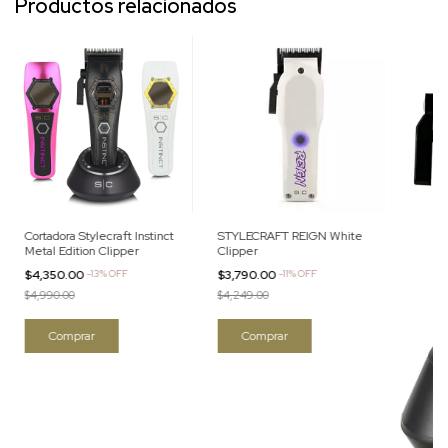
Productos relacionados
Cortadora Stylecraft Instinct
STYLECRAFT REIGN White
Metal Edition Clipper
Clipper
$4,350.00
-
13
%
OFF
$3,790.00
-
11
%
OFF
$4,990.00
$4,249.00