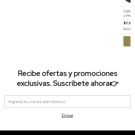
Cortado
x Pro C
$3,69
$4,449
Recibe ofertas y promociones
exclusivas. Suscríbete ahora👉