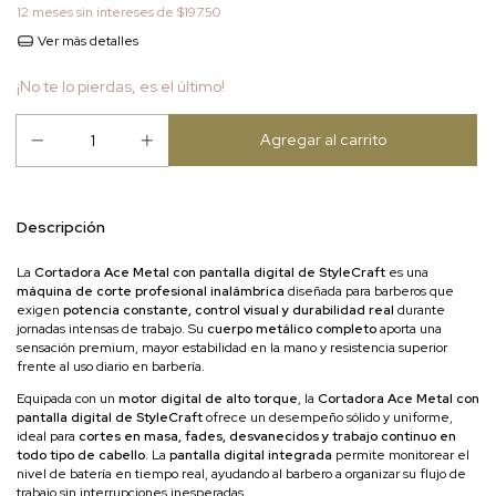
12
meses sin intereses de
$197.50
Ver más detalles
¡No te lo pierdas, es el último!
Descripción
La
Cortadora Ace Metal con pantalla digital de StyleCraft
es una
máquina de corte profesional inalámbrica
diseñada para barberos que
exigen
potencia constante, control visual y durabilidad real
durante
jornadas intensas de trabajo. Su
cuerpo metálico completo
aporta una
sensación premium, mayor estabilidad en la mano y resistencia superior
frente al uso diario en barbería.
Equipada con un
motor digital de alto torque
, la
Cortadora Ace Metal con
pantalla digital de StyleCraft
ofrece un desempeño sólido y uniforme,
ideal para
cortes en masa, fades, desvanecidos y trabajo continuo en
todo tipo de cabello
. La
pantalla digital integrada
permite monitorear el
nivel de batería en tiempo real, ayudando al barbero a organizar su flujo de
trabajo sin interrupciones inesperadas.