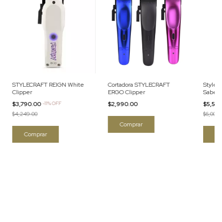
STYLECRAFT REIGN White
Cortadora STYLECRAFT
Stylecr
Clipper
ERGO Clipper
Saber I
Inalám
$3,790.00
-
11
%
OFF
$2,990.00
$5,59
$4,249.00
$6,000.