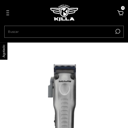
0
Agotado