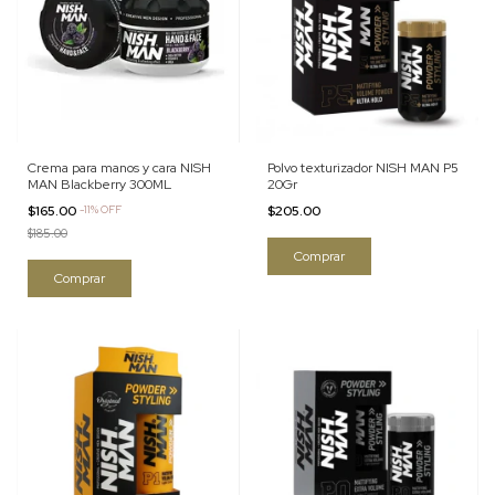
Crema para manos y cara NISH
Polvo texturizador NISH MAN P5
MAN Blackberry 300ML
20Gr
$165.00
-
11
%
OFF
$205.00
$185.00