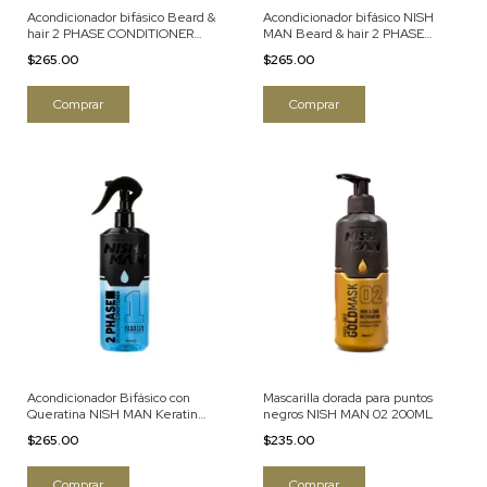
Acondicionador bifásico Beard &
Acondicionador bifásico NISH
hair 2 PHASE CONDITIONER
MAN Beard & hair 2 PHASE
ARGAN 400ml
CONDITIONER 03 MILK THERAPI
$265.00
$265.00
400ml
Acondicionador Bifásico con
Mascarilla dorada para puntos
Queratina NISH MAN Keratin
negros NISH MAN 02 200ML
complex 1 400ml
$265.00
$235.00