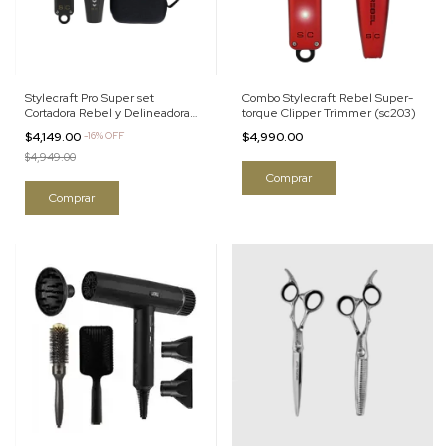
Stylecraft Pro Super set
Combo Stylecraft Rebel Super-
Cortadora Rebel y Delineadora
torque Clipper Trimmer (sc203)
Flex
$4,149.00
-
16
%
OFF
$4,990.00
$4,949.00
Comprar