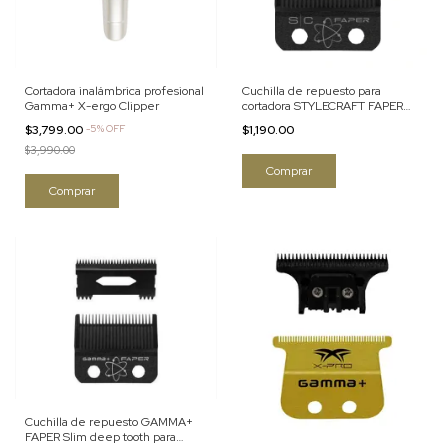
Cortadora inalámbrica profesional
Cuchilla de repuesto para
Gamma+ X-ergo Clipper
cortadora STYLECRAFT FAPER
slim deep tooth negra
$3,799.00
-
5
%
OFF
$1,190.00
$3,990.00
Cuchilla de repuesto GAMMA+
FAPER Slim deep tooth para