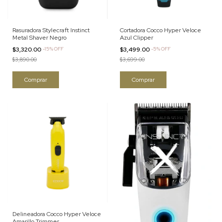
Rasuradora Stylecraft Instinct
Cortadora Cocco Hyper Veloce
Metal Shaver Negro
Azul Clipper
$3,320.00
-
15
%
OFF
$3,499.00
-
5
%
OFF
$3,890.00
$3,699.00
Delineadora Cocco Hyper Veloce
Amarillo Trimmer