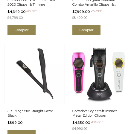
Jrl Gold Combo Kit Fresh Fade
JRL Lamborghini Diamante
2020 Clipper & Trimmer
Combo Amarillo Clipper &
Trimmer
$4,349.00
-
9
%
OFF
$7,999.00
-
6
%
OFF
$4,799.00
$8,499.00
JRL Magnetic Straight Razor -
Cortadora Stylecraft Instinct
Black
Metal Edition Clipper
$899.00
$4,350.00
-
13
%
OFF
$4,990.00