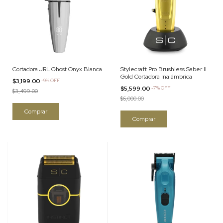
Cortadora JRL Ghost Onyx Blanca
Stylecraft Pro Brushless Saber II
Gold Cortadora Inalámbrica
$3,199.00
-
9
%
OFF
$5,599.00
-
7
%
OFF
$3,499.00
$6,000.00