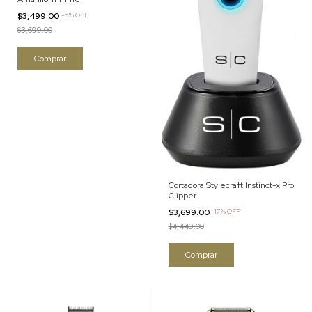
$3,499.00
-
5
%
OFF
$3,699.00
Cortadora Stylecraft Instinct-x Pro
Clipper
$3,699.00
-
17
%
OFF
$4,449.00