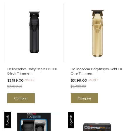
Delineadora Babylisspro Fx ONE
Delineadora Babylisspro Gold FX
Black Trimmer
One Trimmer
$3,199.00
-
9
%
OFF
$3,199.00
-
9
%
OFF
$3,499.00
$3,499.00
Agotado
Agotado