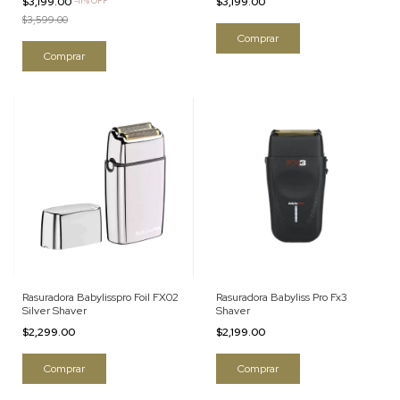
$3,199.00
-
11
%
OFF
$3,199.00
$3,599.00
Rasuradora Babylisspro Foil FX02
Rasuradora Babyliss Pro Fx3
Silver Shaver
Shaver
$2,299.00
$2,199.00