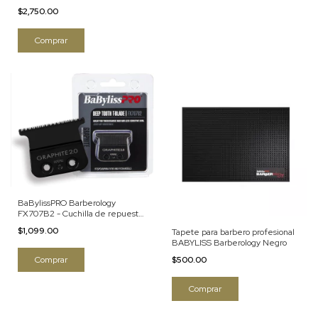
$2,750.00
BaBylissPRO Barberology
FX707B2 - Cuchilla de repuesto
para recortadoras de pelo (grafito
$1,099.00
Tapete para barbero profesional
de dientes profundos), color
BABYLISS Barberology Negro
negro
$500.00