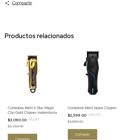
Compartir
Productos relacionados
Cortadora Wahl 5 Star Magic
Cortadora Wahl Vapor Clipper
Clip Gold Clipper inalámbrica
$2,599.00
-
33
%
OFF
$3,090.00
-
5
%
OFF
$3,890.00
$3,250.00