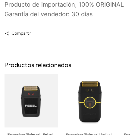
Producto de importación, 100% ORIGINAL
Garantía del vendedor: 30 días
Compartir
Productos relacionados
Rasuradora Stylecraft Rebel
Rasuradora Stylecraft Instinct
Rasura