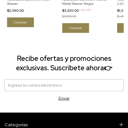
Shaver
Metal Shaver Negro
2.0 Sin
$2,390.00
$3,320.00
-
15
%
OFF
$1,34
$3,890.00
$1,499.
Recibe ofertas y promociones
exclusivas. Suscríbete ahora👉
Categorías