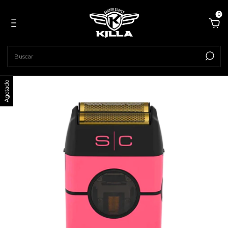
0
Agotado