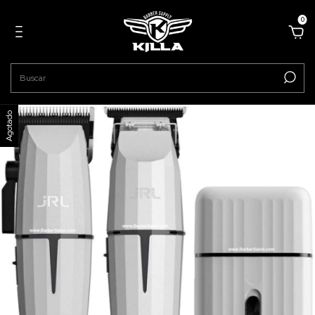
0
Agotado