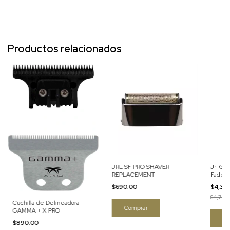
Productos relacionados
JRL SF PRO SHAVER
Jrl Go
REPLACEMENT
Fade 2
Trimm
$690.00
$4,34
$4,799
Cuchilla de Delineadora
GAMMA + X PRO
$890.00