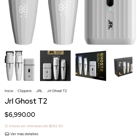
Inicio
.
Clippers
.
JRL
.
Jrl Ghost T2
Jrl Ghost T2
$6,990.00
12
meses sin intereses de
$582.50
Ver más detalles