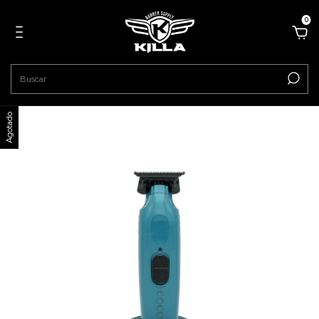
0
Agotado