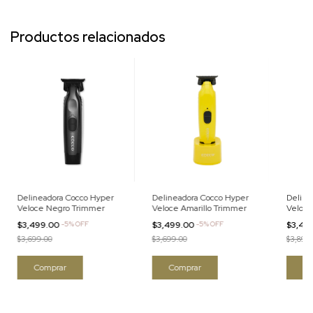
Productos relacionados
Delineadora Cocco Hyper
Delineadora Cocco Hyper
Deline
Veloce Negro Trimmer
Veloce Amarillo Trimmer
Veloce
$3,499.00
-
5
%
OFF
$3,499.00
-
5
%
OFF
$3,49
$3,699.00
$3,699.00
$3,899